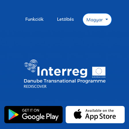
Funkciók
Letöltés
Magyar